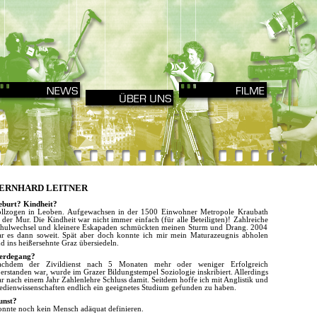
ERNHARD LEITNER
burt? Kindheit?
llzogen in Leoben. Aufgewachsen in der 1500 Einwohner Metropole Kraubath
 der Mur. Die Kindheit war nicht immer einfach (für alle Beteiligten)! Zahlreiche
hulwechsel und kleinere Eskapaden schmückten meinen Sturm und Drang. 2004
r es dann soweit. Spät aber doch konnte ich mir mein Maturazeugnis abholen
d ins heißersehnte Graz übersiedeln.
erdegang?
chdem der Zivildienst nach 5 Monaten mehr oder weniger Erfolgreich
erstanden war, wurde im Grazer Bildungstempel Soziologie inskribiert. Allerdings
r nach einem Jahr Zahlenlehre Schluss damit. Seitdem hoffe ich mit Anglistik und
dienwissenschaften endlich ein geeignetes Studium gefunden zu haben.
unst?
nnte noch kein Mensch adäquat definieren.