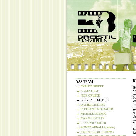
B
DAS TEAM
CHRISTA BINDER
Ge
Vo
AGNES FOGT
an
NICK GRUBER
Sc
BERNHARD LEITNER
wa
un
DANIEL LINDNER
STEPHANIE NEUBAUER
W
Na
MICHAEL SCHIMPL
üb
MAX WERSCHITZ
wa
LENA WIESBAUER
Me
AHMED ABDALLA (ehem.)
K
SIMONE HIEBLER (ehem.)
Ko