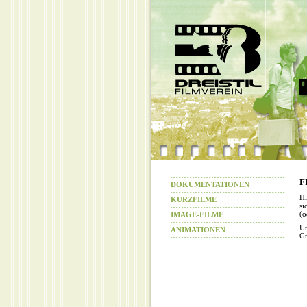
F
DOKUMENTATIONEN
Hi
KURZFILME
si
(o
IMAGE-FILME
Un
ANIMATIONEN
Gr