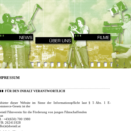
MPRESSUM
FÜR DEN INHALT VERANTWORTLICH
bieter dieser Website im Sinne der Informationspflicht laut § 5 Abs. 1 E-
mmerce-Gesetz ist der
eistil Filmverein für die Förderung von jungen Filmschaffenden
az
l.: +43(650) 700 1980
VR: 262411928
llo(ät)dreistil.at