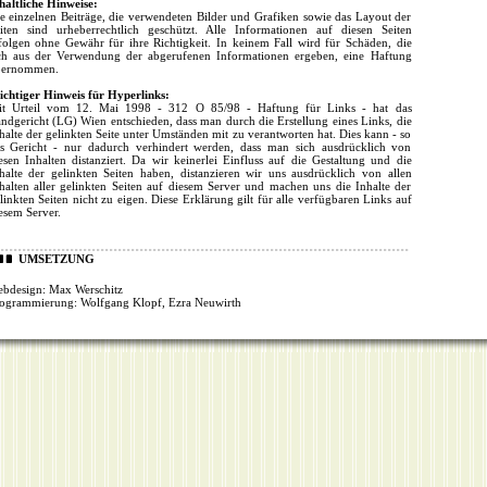
haltliche Hinweise:
e einzelnen Beiträge, die verwendeten Bilder und Grafiken sowie das Layout der
iten sind urheberrechtlich geschützt. Alle Informationen auf diesen Seiten
folgen ohne Gewähr für ihre Richtigkeit. In keinem Fall wird für Schäden, die
ch aus der Verwendung der abgerufenen Informationen ergeben, eine Haftung
bernommen.
chtiger Hinweis für Hyperlinks:
t Urteil vom 12. Mai 1998 - 312 O 85/98 - Haftung für Links - hat das
ndgericht (LG) Wien entschieden, dass man durch die Erstellung eines Links, die
halte der gelinkten Seite unter Umständen mit zu verantworten hat. Dies kann - so
s Gericht - nur dadurch verhindert werden, dass man sich ausdrücklich von
esen Inhalten distanziert. Da wir keinerlei Einfluss auf die Gestaltung und die
halte der gelinkten Seiten haben, distanzieren wir uns ausdrücklich von allen
halten aller gelinkten Seiten auf diesem Server und machen uns die Inhalte der
linkten Seiten nicht zu eigen. Diese Erklärung gilt für alle verfügbaren Links auf
esem Server.
UMSETZUNG
bdesign: Max Werschitz
ogrammierung: Wolfgang Klopf, Ezra Neuwirth