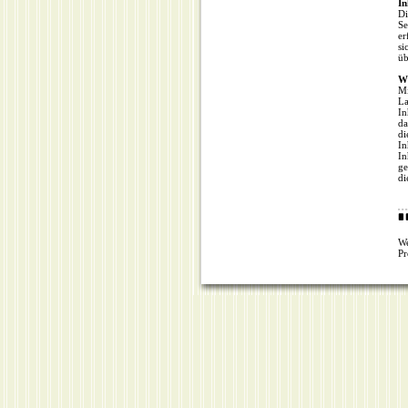
In
Di
Se
er
si
ü
Wi
Mi
La
In
da
di
In
In
ge
di
We
Pr