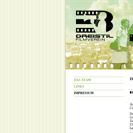
I
DAS TEAM
LINKS
IMPRESSUM
An
Co
Dr
Gr
Te
Z
ha