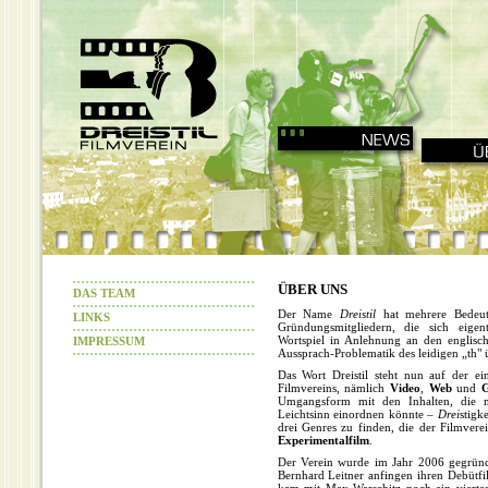
ÜBER UNS
DAS TEAM
Der Name
Dreistil
hat mehrere Bedeut
LINKS
Gründungsmitgliedern, die sich eigen
Wortspiel in Anlehnung an den englisch
IMPRESSUM
Aussprach-Problematik des leidigen „th" 
Das Wort Dreistil steht nun auf der ei
Filmvereins, nämlich
Video
,
Web
und
G
Umgangsform mit den Inhalten, die
Leichtsinn einordnen könnte –
Drei
stigk
drei Genres zu finden, die der Filmvere
Experimentalfilm
.
Der Verein wurde im Jahr 2006 gegründ
Bernhard Leitner anfingen ihren Debütf