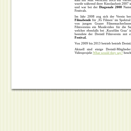
kam mit Max Werschitz noch ein vierte
wurde während ihrer Kinolaufzeit 2007 
und war bei der
Diagonale 2008
Namen
Festivals.
Im Jahr 2008 zog sich der Verein berei
Filmabende
für ‚IG Filmen’ im Spektral
von jungen Grazer FilmemacherInn
Filmvereins ein Musikvideo für die Su
welcher ebenfalls bei ‚Kurzfilm Graz’
beendete der Dreistil Filmverein mit
Festival.
Von 2009 bis 2013 betrieb betrieb Dreis
Aktuell sind einige Dreistil-Mitglied
Videoprojekt
What would they say?
beschä