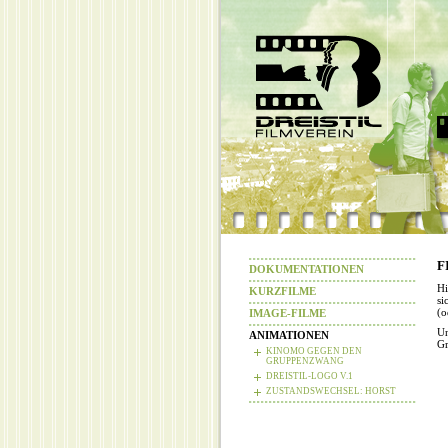
F
DOKUMENTATIONEN
Hi
KURZFILME
si
(o
IMAGE-FILME
Un
ANIMATIONEN
Gr
KINOMO GEGEN DEN
GRUPPENZWANG
DREISTIL-LOGO V.1
ZUSTANDSWECHSEL: HORST