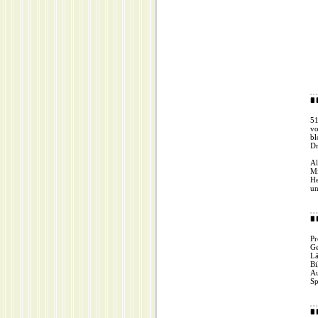
51
vo
bl
Dr
Al
Mi
He
un
Pr
Ge
Lä
Bi
Au
Sp