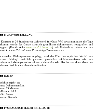
KURZVORSTELLUNG
 Konzerte in 24 Stunden: ein Weltrekord für Graz. Weil sowas nun nicht alle Tage
rkommt wurde das Ganze natürlich gründlichst dokumentiert, fotografiert und
oggiert (Details siehe
www.soon51.dreistil.at
). Als Nachschlag liefern wir von
eistil in naher Zukunft eine 25-minütige Dokumentation.
s visueller Bildungsroman angelegt, wird der Film den optischen Verfall von
chael Schimpl natürlich genauso gnadenlos mitdokumentieren wie sein
ldentum. Leistungsmusiker müssen nicht schön sein. Das Portrait eines Menschen
d einer Stadt in einer Ausnahmesituation.
DATEN
oduktionsjahr: tba
nre: Dokumentarfilm
nge: 25 Minuten
ldformat: 16:9
dio: Stereo
rache: Deutsch
(VORAUSSICHTLICH) BETEILIGTE